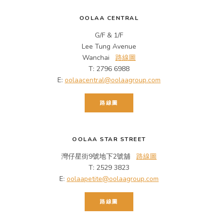
OOLAA CENTRAL
G/F & 1/F
Lee Tung Avenue
Wanchai
路線圖
T: 2796 6988
E:
oolaacentral@oolaagroup.com
路線圖
OOLAA STAR STREET
灣仔星街9號地下2號舖
路線圖
T: 2529 3823
E:
oolaapetite@oolaagroup.com
路線圖