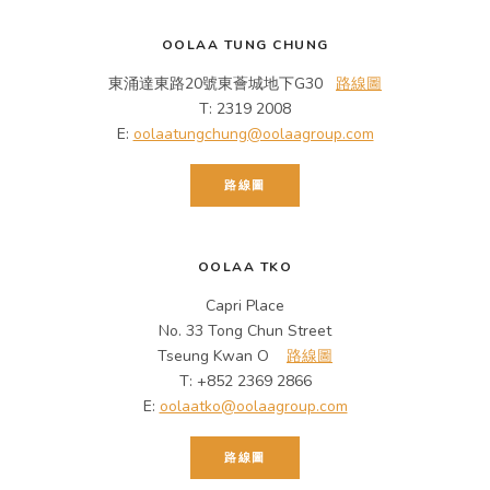
OOLAA TUNG CHUNG
東涌達東路20號東薈城地下G30
路線圖
T: 2319 2008
E:
oolaatungchung@oolaagroup.com
路線圖
OOLAA TKO
Capri Place
No. 33 Tong Chun Street
Tseung Kwan O
路線圖
T: +852 2369 2866
E:
oolaatko@oolaagroup.com
路線圖