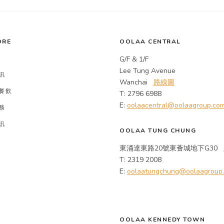
ORE
OOLAA CENTRAL
G/F & 1/F
Lee Tung Avenue
訊
Wanchai
路線圖
餐飲
T: 2796 6988
E:
oolaacentral@oolaagroup.co
務
訊
OOLAA TUNG CHUNG
東涌達東路20號東薈城地下G30
T: 2319 2008
E:
oolaatungchung@oolaagroup
OOLAA KENNEDY TOWN