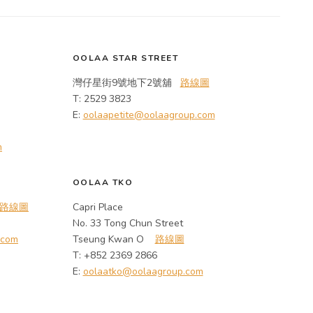
OOLAA STAR STREET
灣仔星街9號地下2號舖
路線圖
T: 2529 3823
E:
oolaapetite@oolaagroup.com
m
OOLAA TKO
路線圖
Capri Place
No. 33 Tong Chun Street
.com
Tseung Kwan O
路線圖
T: +852 2369 2866
E:
oolaatko@oolaagroup.com